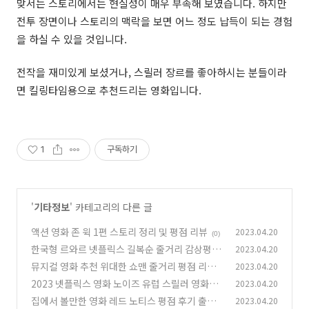
맞서는 스토리에서는 현실성이 매우 부족해 보였습니다. 하지만
전투 장면이나 스토리의 맥락을 보면 어느 정도 납득이 되는 경험
을 하실 수 있을 것입니다.
전작을 재미있게 보셨거나, 스릴러 장르를 좋아하시는 분들이라
면 킬링타임용으로 추천드리는 영화입니다.
1
구독하기
'
기타정보
' 카테고리의 다른 글
액션 영화 존 윅 1편 스토리 정리 및 평점 리뷰
2023.04.20
(0)
한국형 르와르 넷플릭스 길복순 줄거리 감상평
2023.04.20
뮤지컬 영화 추천 위대한 쇼맨 줄거리 평점 리뷰
2023.04.20
(0)
2023 넷플릭스 영화 노이즈 유럽 스릴러 영화리
2023.04.20
(0)
뷰
집에서 볼만한 영화 레드 노티스 평점 후기 출연
2023.04.20
(0)