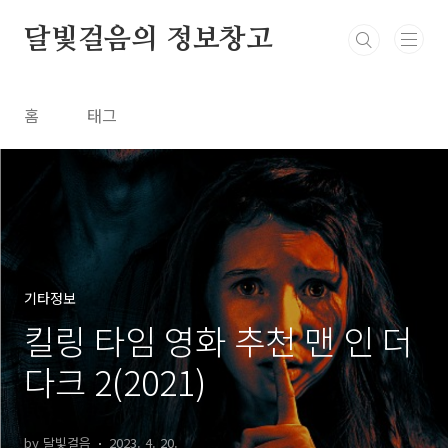
본문 바로가기
달빛걸음의 정보창고
홈
태그
기타정보
킬링 타임 영화 추천 맨 인 더
다크 2(2021)
by 달빛걸음
2023. 4. 20.