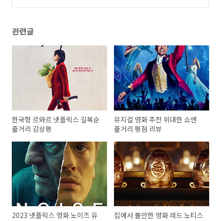
진 스토리 정보
(0)
관련글
한국형 르와르 넷플릭스 길복순
뮤지컬 영화 추천 위대한 쇼맨
줄거리 감상평
줄거리 평점 리뷰
2023 넷플릭스 영화 노이즈 유
집에서 볼만한 영화 레드 노티스