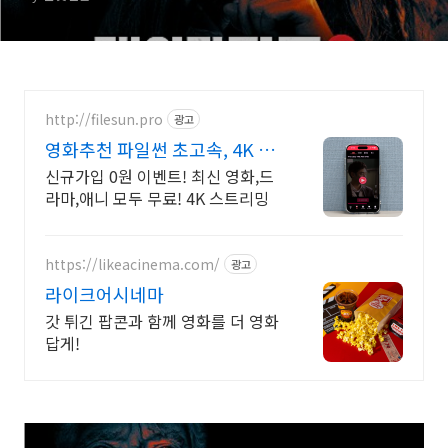
http://filesun.pro
광고
영화추천 파일썬 초고속, 4K 실
시간 보기!
신규가입 0원 이벤트! 최신 영화,드
라마,애니 모두 무료! 4K 스트리밍
https://likeacinema.com/
광고
라이크어시네마
갓 튀긴 팝콘과 함께 영화를 더 영화
답게!