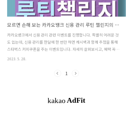
모르면 손해 보는 카카오뱅크 신용 관리 루틴 챌린지의 모든 것
카카오뱅크에서 신용 관리 관련 이벤트를 진행합니다. 특별히 어려운 것
도 없는데, 신용 관리를 한달에 한 번만 하면 캐시백과 함께 추첨을 통해
스타벅스 커피쿠폰을 주는 이벤트입니다. 자세히 살펴보시고, 혜택 꼭 챙
겨가시기 바랍니다. 목차 01. 신용 관리 루틴 이벤트 02. 신용 관리의 중
2023. 5. 28.
요성 03. 결론 01. 신용 관리 루틴 이벤트 신용관리 루틴 챌린지는 카카오
뱅크가 신용정보를 확인하고 관리하는 습관을 만들기 위해 마련한 이벤
1
트예요. 이벤트 기간은 2023년 5월 2일부터 7월 31일까지이고, 다음과
같은 혜택을 받을 수 있어요. 신용관리 루틴 챌린지는 신용정보를 꾸준히
확인하고 관리하는 습관을 만들 수 있는 좋은 기회라고 생각해요. 당신도
도전해 보시겠어요? ▶ 이벤트 혜택 매월 신용정보를 확인하면 ..