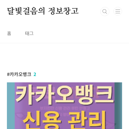
본문 바로가기
달빛걸음의 정보창고
홈
태그
카카오뱅크
2