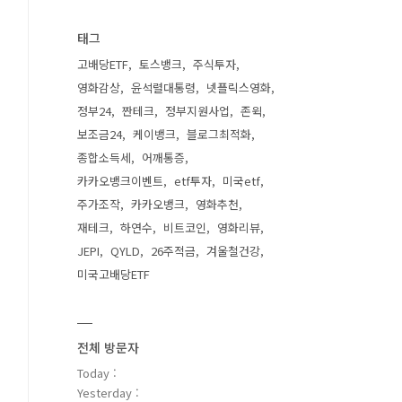
태그
고배당ETF
토스뱅크
주식투자
영화감상
윤석렬대통령
넷플릭스영화
정부24
짠테크
정부지원사업
존윅
보조금24
케이뱅크
블로그최적화
종합소득세
어깨통증
카카오뱅크이벤트
etf투자
미국etf
주가조작
카카오뱅크
영화추천
재테크
하연수
비트코인
영화리뷰
JEPI
QYLD
26주적금
겨울철건강
미국고배당ETF
전체 방문자
Today :
Yesterday :