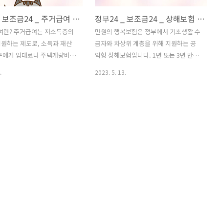
정부24 _ 보조금24 _ 주거급여 알아보기 신청조건 신청서류 지원내용 신청방법 중위소득 46%라면 알아보자
정부24 _ 보조금24 _ 상해보험 가입비 지원(만원의행복보험) 지원대상 지원금액 지원서류
급여란? 주거급여는 저소득층의
만원의 행복보험은 정부에서 기초생활 수
원하는 제도로, 소득과 재산
급자와 차상위 계층을 위해 지원하는 공
가구에게 임대료나 주택개량비를
익형 상해보험입니다. 1년 또는 3년 만기
 서비스입니다. 집값도 많이
의 보험에 가입하면, 정부에서 가입비를
.
2023. 5. 13.
말 너무너무 힘든 요즘이잖아
지원해주고, 재해 사망시 2,000만 원을
 도움을 받을 수 있다면, 세금
지급하고, 입원 급부금과 수술 급부금을
민으로서 알아보는 것이 좋다
지원해줍니다. 또한 보험기간 만료 시에
다. 살고 있는 임대료라도 도
는 납부한 보험료를 전액 환급받을 수 있
수 있다면 말입니다. 주거급여
습니다. 01. 지원대상 만원의 행복보험의
세히 알아보도록 하겠습니다.
지원대상은 만 15세 이상 65세 이하의 기
급여 신청자격 신청가구의 소득
초생활 수급자와 차상위 계층입니다. 차
준 중위소득의 46% (4인기준
상위 계층은 한부모가족, 자활근로자, 장
원) 이하인 가구 타인의 주택 등
애인연금 수급자 등이 포함됩니다. 자세
 임차가구 또는 주택 등을 소
한 대상은 아래 표를 참고하시기 바랍니
집에 거주하는 자가가구 임차
다. 차상위 계층 증명서류 한부모가족 한
우 임대차계약서가 있어야 하
부모가족증명서 자활근로자 자활근로자