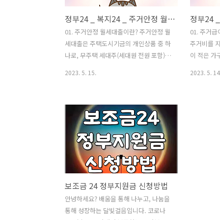
정부24 _ 복지24 _ 주거안정 월세대출 지원대상 신청방법 제출서류 접수기관 알아보기 (보증금 1억원 이하 월세 60만원 이하)
01. 주거안정 월세대출이란? 주거안정 월
01. 주거
세대출은 주택도시기금의 개인상품 중 하
주거비를 지
나로, 무주택 세대주(세대원 전원 포함)로
이 적은 
서 일정한 요건을 충족하는 경우 월세 계
지급해주는
2023. 5. 15.
2023. 5. 14
약을 체결한 자에게 월세자금보증을 지원
오르고, 정
하는 대출입니다. 요즘 많은 고물가로 살
요 정부에서
림살이 많이 빡빡하시잔하요. 내가 정부
을 내는 국
보조금을 받을 수 있는지 한번 알아보면
고 생각합니
큰 도움이 될 것입니다. 02. 지원대상 지
움을 받을 
원대상은 다음과 같습니다. 내가 지원대
에 대해 자
상에 속하는지 확인해 보시기 바랍니다.
02. 주거
취업준비생(신청일 현재 만 35세 이하의
인정액이 기
무소득자이며 부모 소득이 6천만원 이하
약 235만
보조금 24 정부지원금 신청방법
인 자) 희망키움통장 가입자 최근 1년 이
에 거주하는
내 수급사실이 인정되는 근로장려금 수급
유하고 그 
안녕하세요? 배움을 통해 나누고, 나눔을
자 취업 후 5년 이내인 사회초년생으로 신
가구의 경
통해 성장하는 달빛걸음입니다. 코로나