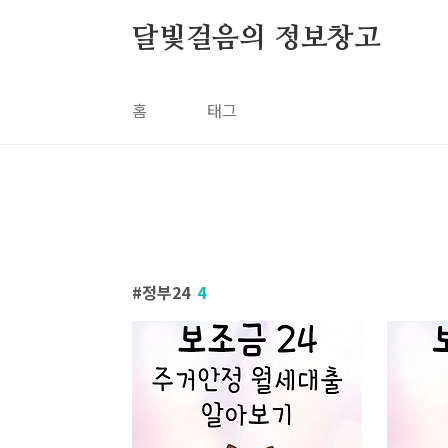
본문 바로가기
달빛걸음의 정보창고
홈
태그
정부24
4