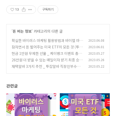
분양대금 각종미수금 상담
13
구독하기
'
돈 버는 정보
' 카테고리의 다른 글
확실한 바이러스 마케팅 활용방법과 바이럴 마케
2023.06.08
팅과의 차이점
잠자면서 돈 벌어주는 미국 ETF의 모든 것 (투자
2023.06.01
(23)
방법, 세금, 순위, 추천)
현금 1만원 무제한 선물 _ 케이뱅크 이벤트 총정
2023.05.27
(41)
리
26만원 더 받을 수 있는 매일이자 받기 최종 승자
2023.05.26
(27)
알아보기 _토스뱅크, 케이뱅크, 카카오뱅크
재택알바 3가지 추천 _ 투잡알바 직장인부수입
2023.05.22
(20)
믿을수있는재택알바 꿀팁
(1)
관련글