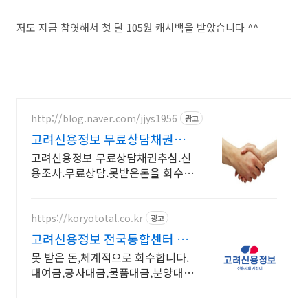
저도 지금 참엿해서 첫 달 105원 캐시백을 받았습니다 ^^
http://blog.naver.com/jjys1956
광고
고려신용정보 무료상담채권추
심 신용조사업 허가 취득 업체!
고려신용정보 무료상담채권추심.신
용조사.무료상담.못받은돈을 회수해
드립니다
https://koryototal.co.kr
광고
고려신용정보 전국통합센터 전
지역 미수금 전문상담
못 받은 돈,체계적으로 회수합니다.
대여금,공사대금,물품대금,분양대
금,각종 미수금등 높은회수율! 채권
추심 재산조사 공사대금 물품대금