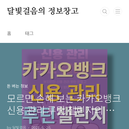
본문 바로가기
달빛걸음의 정보창고
홈
태그
돈 버는 정보
모르면 손해 보는 카카오뱅크
신용 관리 루틴 챌린지의 모
든 것
by 달빛걸음
2023. 5. 28.