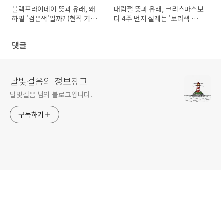
블랙프라이데이 뜻과 유래, 왜
대림절 뜻과 유래, 크리스마스보
하필 '검은색'일까? (현직 기획
다 4주 먼저 설레는 '보라색 촛
자의 실패 없는 쇼핑 꿀팁)
불'의 비밀
댓글
달빛걸음의 정보창고
달빛걸음 님의 블로그입니다.
구독하기