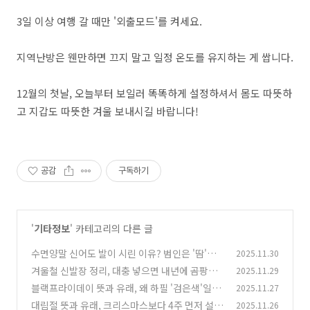
3일 이상 여행 갈 때만 '외출모드'를 켜세요.
지역난방은 웬만하면 끄지 말고 일정 온도를 유지하는 게 쌉니다.
12월의 첫날, 오늘부터 보일러 똑똑하게 설정하셔서 몸도 따뜻하
고 지갑도 따뜻한 겨울 보내시길 바랍니다!
공감
구독하기
'
기타정보
' 카테고리의 다른 글
수면양말 신어도 발이 시린 이유? 범인은 '땀'입
2025.11.30
니다 (수족냉증 탈출법)
겨울철 신발장 정리, 대충 넣으면 내년에 곰팡이
2025.11.29
(0)
핍니다 (현직 팀장의 보관 꿀팁)
블랙프라이데이 뜻과 유래, 왜 하필 '검은색'일
2025.11.27
(1)
까? (현직 기획자의 실패 없는 쇼핑 꿀팁)
대림절 뜻과 유래, 크리스마스보다 4주 먼저 설레
2025.11.26
(0)