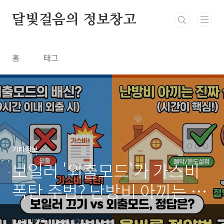
본문 바로가기
달빛걸음의 정보창고
홈
태그
기타정보
보일러 '외출모드'가 가스비
폭탄 주범? 난방비 아끼는 진
짜 설정법 (끄기 vs 외출)
by 달빛걸음
2025. 12. 1.