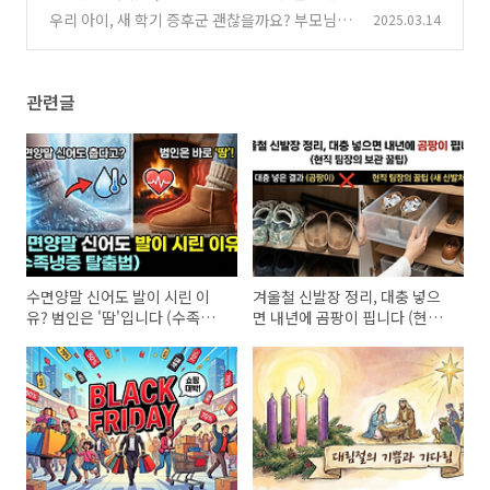
는 '보라색 촛불'의 비밀
우리 아이, 새 학기 증후군 괜찮을까요? 부모님이
2025.03.14
(0)
꼭 알아야 할 극복 방법!
(0)
관련글
수면양말 신어도 발이 시린 이
겨울철 신발장 정리, 대충 넣으
유? 범인은 '땀'입니다 (수족냉
면 내년에 곰팡이 핍니다 (현직
증 탈출법)
팀장의 보관 꿀팁)