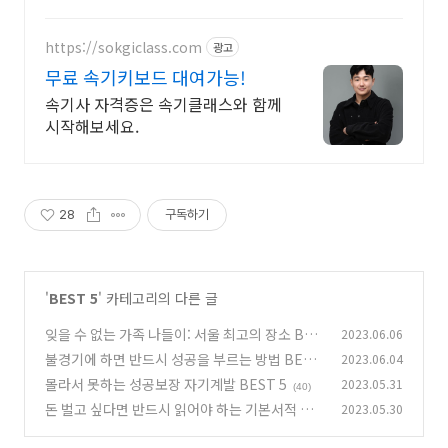
온라인
https://sokgiclass.com
광고
무료 속기키보드 대여가능!
속기사 자격증은 속기클래스와 함께
시작해보세요.
28
구독하기
'
BEST 5
' 카테고리의 다른 글
잊을 수 없는 가족 나들이: 서울 최고의 장소 BES
2023.06.06
T5
불경기에 하면 반드시 성공을 부르는 방법 BEST
2023.06.04
(37)
5
몰라서 못하는 성공보장 자기계발 BEST 5
2023.05.31
(26)
(40)
돈 벌고 싶다면 반드시 읽어야 하는 기본서적 BE
2023.05.30
ST 5
(36)