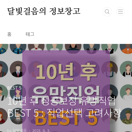
본문 바로가기
달빛걸음의 정보창고
홈
태그
BEST 5
10년 후 성공보장 유망직업
BEST 5 : 직업선택 고려사항
by 달빛걸음
2023. 6. 3.