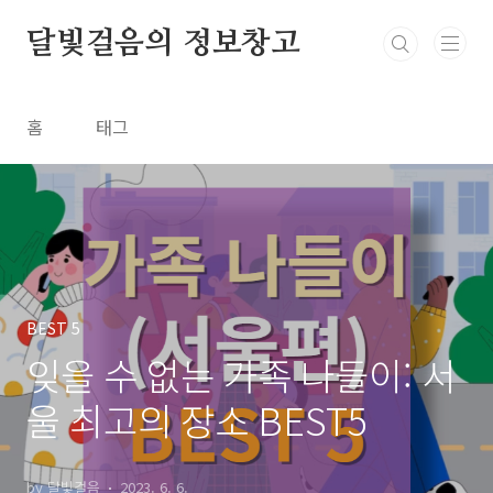
본문 바로가기
달빛걸음의 정보창고
홈
태그
BEST 5
잊을 수 없는 가족 나들이: 서
울 최고의 장소 BEST5
by 달빛걸음
2023. 6. 6.