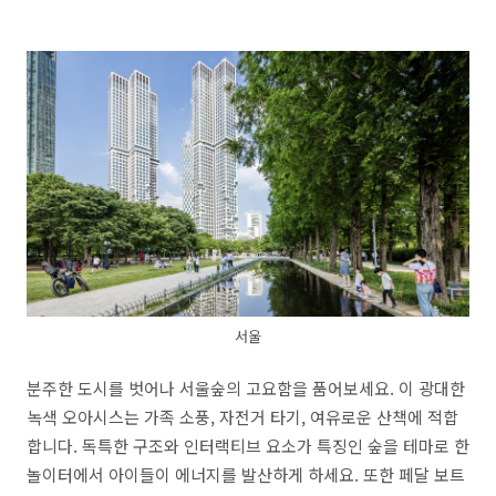
서울
분주한 도시를 벗어나 서울숲의 고요함을 품어보세요
.
이 광대한
녹색 오아시스는 가족 소풍
,
자전거 타기
,
여유로운 산책에 적합
합니다
.
독특한 구조와 인터랙티브 요소가 특징인 숲을 테마로 한
놀이터에서 아이들이 에너지를 발산하게 하세요
.
또한 페달 보트