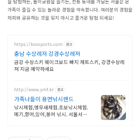
을 탐험하든
,
놀이공원을 즐기든
,
전통 동네를 거닐든 서울은 온
가족이 즐길 수 있는 놀라운 경험을 약속합니다
.
여러분의 경험을
저희와 공유하는 것을 잊지 마시고 즐거운 탐험 되세요
!
https://kossports.com
광고
충남 수상레저 강경수상레져
금강 수상스키 웨이크보드 빠지 제트스키, 강경수상레
져 지금 예약하세요
http://www.ymf.kr
광고
가족나들이 용면낚시랜드
낚시체험,앵무새체험.초보낚시체험.
메기,향어,잉어,붕어 낚시. 서울서
35분거리