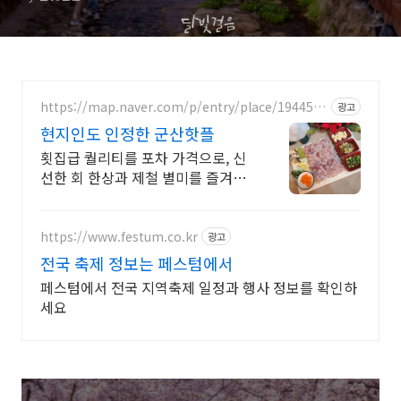
https://map.naver.com/p/entry/place/1944571
광고
200
현지인도 인정한 군산핫플
횟집급 퀄리티를 포차 가격으로, 신
선한 회 한상과 제철 별미를 즐겨보
세요. 회한상 4만9천원! 리뷰가 증명
한 진짜 회포차,정부인증 착한가격
바가지NO
https://www.festum.co.kr
광고
전국 축제 정보는 페스텀에서
페스텀에서 전국 지역축제 일정과 행사 정보를 확인하
세요