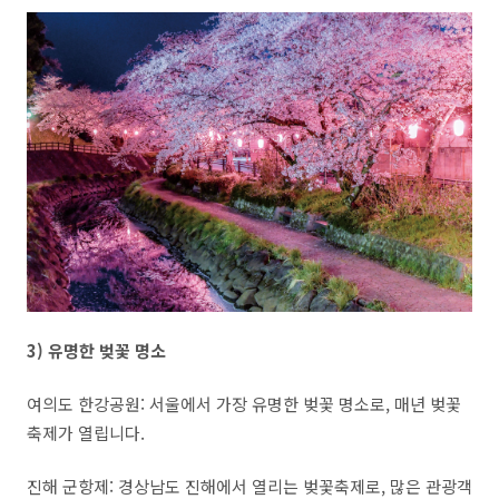
3) 유명한 벚꽃 명소
여의도 한강공원
:
서울에서 가장 유명한 벚꽃 명소로
,
매년 벚꽃
축제가 열립니다
.
진해 군항제
:
경상남도 진해에서 열리는 벚꽃축제로
,
많은 관광객