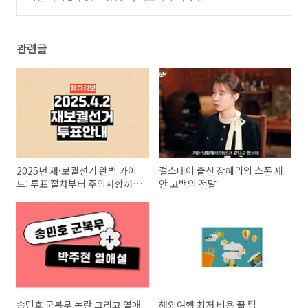
이 있는 강릉 스케줄 _ 강릉여행 종결 가이드
(18)
관련글
2025년 재·보궐선거 완벽 가이
걸스데이 출신 장혜리의 스폰 제
드: 투표 절차부터 주의사항까
안 고백의 전말
지!
송민호 군복무 논란 그리고 열애
해외여행 최저 비용 꿀 팁