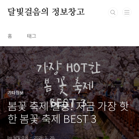
본문 바로가기
달빛걸음의 정보창고
홈
태그
기타정보
봄꽃 축제 열풍! 지금 가장 핫
한 봄꽃 축제 BEST 3
by 달빛걸음
2025. 1. 20.