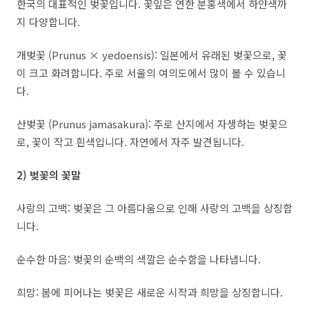
한국의 대표적인 벚꽃입니다. 꽃잎은 연한 분홍색에서 하얀색까
지 다양합니다.
개벚꽃 (Prunus × yedoensis): 일본에서 유래된 벚꽃으로, 꽃
이 크고 화려합니다. 주로 서울의 여의도에서 많이 볼 수 있습니
다.
산벚꽃 (Prunus jamasakura): 주로 산지에서 자생하는 벚꽃으
로, 꽃이 작고 흰색입니다. 자연에서 자주 발견됩니다.
2) 벚꽃의 꽃말
사랑의 고백
:
벚꽃은 그 아름다움으로 인해 사랑의 고백을 상징합
니다
.
순수한 마음
:
벚꽃의 순백의 색깔은 순수함을 나타냅니다
.
희망
:
봄에 피어나는 벚꽃은 새로운 시작과 희망을 상징합니다
.