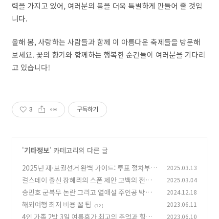
력을 가지고 있어, 여러분의 봄을 더욱 특별하게 만들어 줄 것입
니다.
올해 봄, 사랑하는 사람들과 함께 이 아름다운 축제들을 방문해
보세요. 꽃의 향기와 함께하는 행복한 순간들이 여러분을 기다리
고 있습니다!
3
구독하기
'
기타정보
' 카테고리의 다른 글
2025년 재·보궐선거 완벽 가이드: 투표 절차부
2025.03.13
터 주의사항까지!
걸스데이 출신 장혜리의 스폰 제안 고백의 전말
2025.03.04
(0)
송민호 군복무 논란 그리고 열애설 주인공 박주현
2024.12.18
(0)
동시 이슈 총정리
해외여행 최저 비용 꿀 팁
2023.06.11
(3)
(12)
4인 가족 2박 3일 여름휴가 최고의 추억과 힐링
2023.06.10