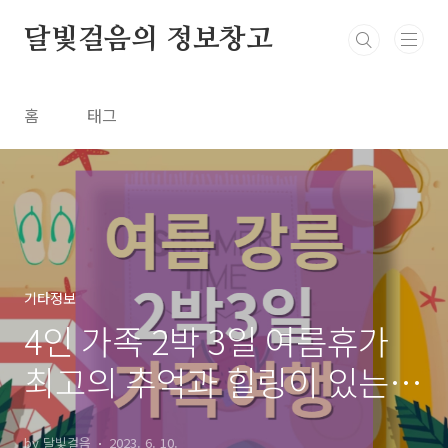
본문 바로가기
달빛걸음의 정보창고
홈
태그
기타정보
4인 가족 2박 3일 여름휴가
최고의 추억과 힐링이 있는
강릉 스케줄 _ 강릉여행 종결
by 달빛걸음
2023. 6. 10.