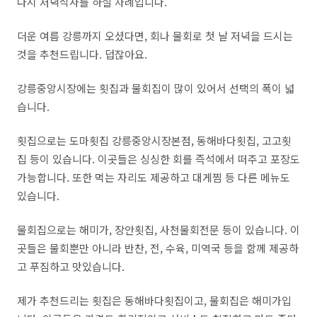
다시 저녁식사를 하실 차례입니다.
더운 여름 강릉까지 오셨다면, 회나 물회로 첫 날 저녁을 드시는
것을 추천드립니다. 덥잖아요.
강릉중앙시장에는 횟집과 물회집이 많이 있어서 선택의 폭이 넓
습니다.
횟집으로는 도마횟집 강릉중앙시장본점
,
동해바다횟집
,
고고횟
집
등이 있습니다
.
이곳들은 싱싱한 회를 즉석에서 떠주고 포장도
가능합니다
.
또한 먹는 자리도 제공하고 대게찜 등 다른 메뉴도
있습니다
.
물회집으로는 해미가,
장안횟집
,
사천물회전문
등이 있습니다
.
이
곳들은 물회뿐만 아니라 반찬
,
전
,
수육
,
미역국 등을 함께 제공하
고 푸짐하고 맛있습니다
.
제가 추천드리는 횟집은 동해바다횟집이고
,
물회집은 해미가입