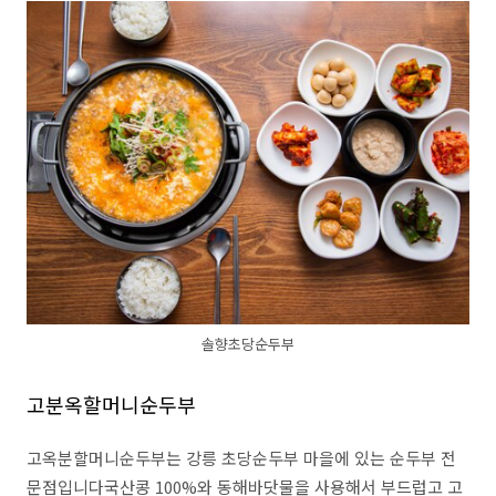
솔향초당순두부
고분옥할머니순두부
고옥분할머니순두부는 강릉 초당순두부 마을에 있는 순두부 전
문점입니다
국산콩
100%
와 동해바닷물을 사용해서 부드럽고 고