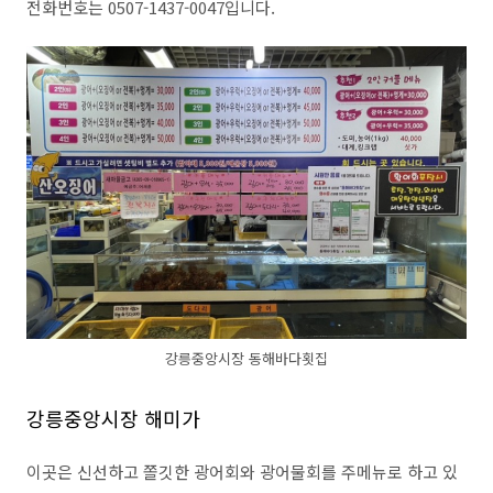
전화번호는
0507-1437-0047
입니다.
강릉중앙시장 동해바다횟집
강릉중앙시장 해미가
이곳은 신선하고 쫄깃한 광어회와 광어물회를 주메뉴로 하고 있