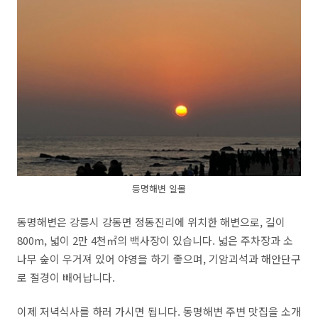
등명해변 일몰
동명해변은 강릉시 강동면 정동진리에 위치한 해변으로
,
길이
800m,
넓이
2
만
4
천
㎡
의 백사장이 있습니다
.
넓은 주차장과 소
나무 숲이 우거져 있어 야영을 하기 좋으며
,
기암괴석과 해안단구
로 절경이 빼어납니다
.
이제 저녁식사를 하러 가시면 됩니다. 동명해변 주변 맛집을 소개