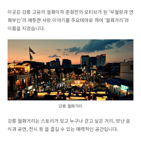
이곳은 강릉 고유의 설화이자 춘향전의 모티브가 된
‘
무월랑과 연
화부인
’
의 애틋한 사랑 이야기를 주요테마로 하여
‘
월화거리
’
라
이름을 지었습니다.
강릉 월화거리
강릉 월화거리는 스토리가 있고 누구나 걷고 싶은 거리
,
맛난 음
식과 공연
,
전시 등 을 즐길 수 있는 매력적인 공간입니다.