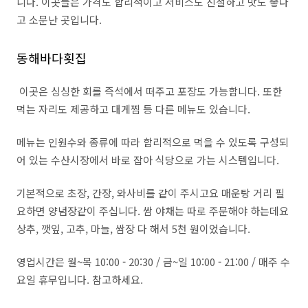
니다
.
이곳들은 가격도 합리적이고 서비스도 친절하고 맛도 좋다
고 소문난 곳입니다
.
동해바다횟집
이곳은 싱싱한 회를 즉석에서 떠주고 포장도 가능합니다
.
또한
먹는 자리도 제공하고 대게찜 등 다른 메뉴도 있습니다.
메뉴는 인원수와 종류에 따라 합리적으로 먹을 수 있도록 구성되
어 있는 수산시장에서 바로 잡아 식당으로 가는 시스템입니다.
기본적으로 초장
,
간장
,
와사비를 같이 주시고요 매운탕 거리 필
요하면 양념장같이 주십니다
.
쌈 야채는 따로 주문해야 하는데요
상추
,
깻잎
,
고추
,
마늘
,
쌈장 다 해서
5
천 원이었습니다.
영업시간은 월
~
목
10:00 - 20:30 /
금
~
일
10:00 - 21:00 /
매주 수
요일 휴무입니다. 참고하세요.