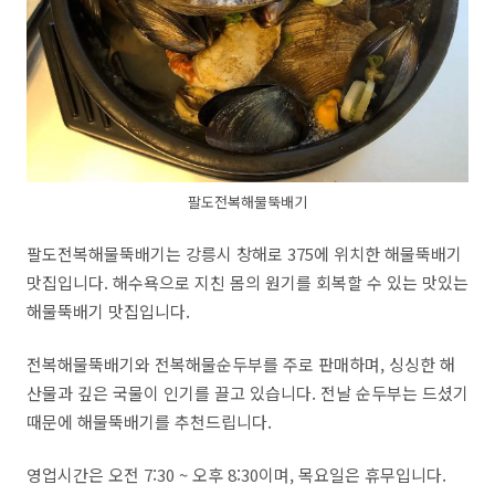
팔도전복해물뚝배기
팔도전복해물뚝배기는 강릉시 창해로
375
에 위치한 해물뚝배기
맛집입니다
. 해수욕으로 지친 몸의 원기를 회복할 수 있는 맛있는
해물뚝배기 맛집입니다.
전복해물뚝배기와 전복해물순두부를 주로 판매하며
,
싱싱한 해
산물과 깊은 국물이 인기를 끌고 있습니다
. 전날 순두부는 드셨기
때문에 해물뚝배기를 추천드립니다.
영업시간은 오전
7:30 ~
오후
8:30
이며
,
목요일은 휴무입니다.