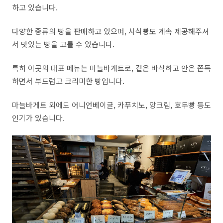
하고 있습니다.
다양한 종류의 빵을 판매하고 있으며
,
시식빵도 계속 제공해주셔
서 맛있는 빵을 고를 수 있습니다.
특히 이곳의 대표 메뉴는 마늘바게트로
,
겉은 바삭하고 안은 쫀득
하면서 부드럽고 크리미한 빵입니다.
마늘바게트 외에도 어니언베이글
,
카푸치노
,
앙크림
,
호두빵 등도
인기가 있습니다.