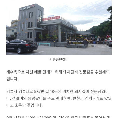
강릉풍년갈비
해수욕으로 지친 배를 달래기 위해 돼지갈비 전문점을 추천해드
립니다.
강릉시 강릉대로
587
번 길
10-5
에 위치한 돼지갈비 전문점입니
다
.
생갈비와 양념갈비를 주로 판매하며
,
반찬과 김치찌개도 맛있
다고 소문난 곳입니다
.
영업시간은
11:00 ~ 21:00
이며
,
예약은 없고 번호표를 뽑아서 기