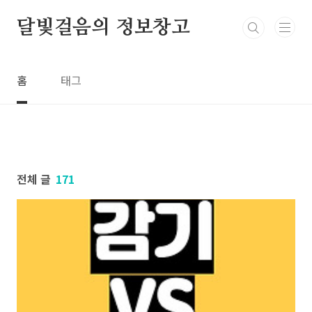
본문 바로가기
달빛걸음의 정보창고
홈
태그
전체 글
171