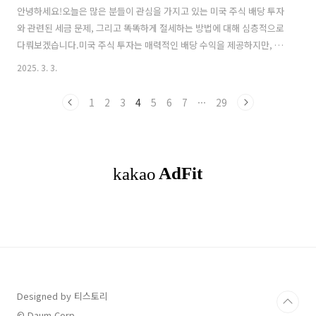
안녕하세요!오늘은 많은 분들이 관심을 가지고 있는 미국 주식 배당 투자
와 관련된 세금 문제, 그리고 똑똑하게 절세하는 방법에 대해 심층적으로
다뤄보겠습니다.미국 주식 투자는 매력적인 배당 수익을 제공하지만, 복
잡한 세금 문제로 인해 어려움을 겪는 투자자분들이 많습니다.이 글에서
2025. 3. 3.
는 전문가의 시각에서 미국 주식 배당 세금의 모든 것을 파헤치고, 여러
분의 소중한 투자 수익을 지키는 다양한 절세 전략을 제시해 드리겠습니
1
2
3
4
5
6
7
···
29
다. 목차01. 미국 주식 배당 세금, 왜 중요할까?02. 미국 주식 배당 세금
의 모든 것03. 똑똑한 투자자를 위한 절세 전략01. 미국 주식 배당 세금,
왜 중요할까?미국 주식 배당 투자는 안정적인 현금 흐름을 창출하고 장
기적인 투자 수익을 극대화하는 효과적인 방법입니다. 하지만 배당 수
익에..
Designed by 티스토리
© Daum Corp.