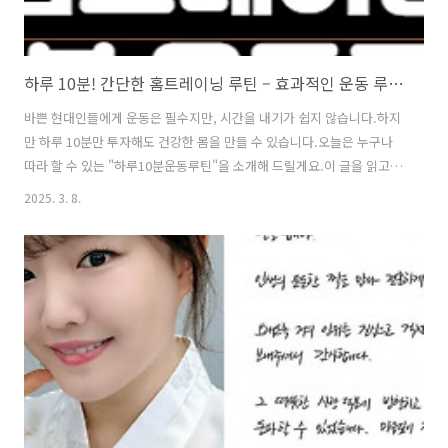
하루 10분! 간단한 홈트레이닝 루틴 – 효과적인 운동 루틴 추천
바쁜 현대인들에게 운동은 필수지만, 시간을 내기가 쉽지 않습니다.하지
만 하루 10분만 투자해도 건강한 몸을 만들 수 있습니다.오늘은 누구나
따라 할 수 있는 "하루10분운동루틴"을 소개해 드릴게요.이 글을 읽고
그대로 따라 하면 체력 증진과 건강한 몸매 관리를 동시에 할 수 있습니
2025. 3. 8.
다. 목차01. 전신을 단련하는 하루 10분 홈트레이닝 루틴02. 부위별 집
중 홈트레이닝 루틴 (복부, 하체, 상체)03. 유산소+근력 복합 홈트레이닝
루틴01. 전신을 단련하는 하루 10분 홈트레이닝 루틴▶ 운동 순서 (총 10
분) 1. 점핑잭 (Jumping Jacks) - 1분 - 전신 워밍업과 심박수 상승
- 어깨너비로 서서 점프하며 팔을 위로 올렸다 내리기2. 스쿼트
(Squats) - 2분 - 하체 근력..