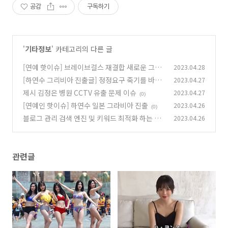
공감
구독하기
'
기타정보
' 카테고리의 다른 글
[연예 핫이슈] 브레이브걸스 재결합 새로운 그룹
2023.04.28
명은?
[하연수 그리비아 진출글] 정정요구 죽기를 바라
2023.04.27
(0)
는거냐?
제시 김정은 병원 CCTV 유출 문제 이슈
2023.04.27
(0)
(0)
[연예인 핫이슈] 하연수 일본 그라비아 진출
2023.04.26
(0)
블로그 관리 검색 엔진 및 키워드 최적화 하는 방
2023.04.26
법
(1)
관련글