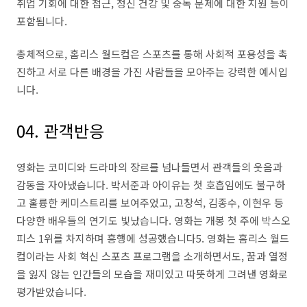
취업 기회에 대한 접근
,
정신 건강 및 중독 문제에 대한 지원 등이
포함됩니다
.
총체적으로
,
홈리스 월드컵은 스포츠를 통해 사회적 포용성을 촉
진하고 서로 다른 배경을 가진 사람들을 모아주는 강력한 예시입
니다
.
04. 관객반응
영화는 코미디와 드라마의 장르를 넘나들면서 관객들의 웃음과
감동을 자아냈습니다
.
박서준과 아이유는 첫 호흡임에도 불구하
고 훌륭한 케미스트리를 보여주었고
,
고창석
,
김종수
,
이현우 등
다양한 배우들의 연기도 빛났습니다
.
영화는 개봉 첫 주에 박스오
피스
1
위를 차지하며 흥행에 성공했습니다
5.
영화는 홈리스 월드
컵이라는 사회 혁신 스포츠 프로그램을 소개하면서도
,
꿈과 열정
을 잃지 않는 인간들의 모습을 재미있고 따뜻하게 그려낸 영화로
평가받았습니다
.