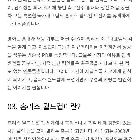
여
,
선수생활 최대 위기에 놓인 축구선수 홍대와 생전 처음 공을
차 보는 특별한 국가대표팀의 홈리스 월드컵 도전기를 유쾌하게
그린 작품입니다
영화는 홍대가 재능 기부로 어쩔 수 없이 홈리스 축구대표팀의 감
독을 맡게 되고
,
이소민이 그들의 다큐멘터리를 제작하면서 성공
을 꿈꾸는 방송국
PD
로 등장합니다
.
그들은 각자의 이유로 인생
반전을 꿈꾸지만
,
처음 만난 팀원들은 축구공을 제대로 차 본 적
도 없는 인물들뿐입니다
.
그러나 시간이 지날수록 서로에게 진심
이 되어가고
,
홈리스 월드컵에 도전하면서 우정과 사랑을 발견하
는 이야기를 펼칩니다.
03. 홈리스 월드컵이란?
홈리스 월드컵은 전 세계에서 홈리스
나 사회적 배제 경험이 있는
사람들의 팀을 모아 열리는 축구 대회입니다
.
이 대회는
2003
년
에 처음 시작되었으며 이후 국제 축구 대회 일정에 포함되는 주요