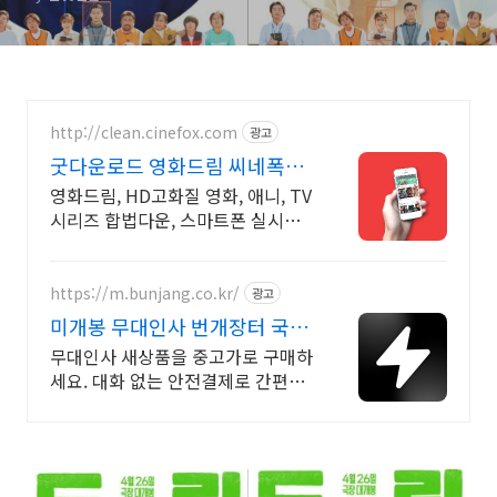
http://clean.cinefox.com
광고
굿다운로드 영화드림 씨네폭스
굿다운로드 영화관
영화드림, HD고화질 영화, 애니, TV
시리즈 합법다운, 스마트폰 실시간
감상.
https://m.bunjang.co.kr/
광고
미개봉 무대인사 번개장터 국내
최대 브랜드 중고거래
무대인사 새상품을 중고가로 구매하
세요. 대화 없는 안전결제로 간편하
게! 전국 각지에서 올라오는 전국구
최다 상품 매일 10만 개 이상의 신규
상품 업로드