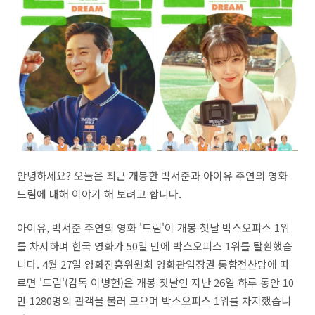
안녕하세요? 오늘은 최근 개봉한 박서준과 아이유 주연의 영화
드림에 대해 이야기 해 보려고 합니다.
아이유
,
박서준 주연의 영화
'
드림
'
이 개봉 첫날 박스오피스
1
위
를 차지하며 한국 영화가
50
일 만에 박스오피스
1
위를 탈환했습
니다. 4월
27
일 영화진흥위원회 영화관입장권 통합전산망에 따
르면
'
드림
'(
감독 이병헌
)
은 개봉 첫날인 지난
26
일 하루 동안
10
만
1280
명의 관객을 불러 모으며 박스오피스
1
위를 차지했습니