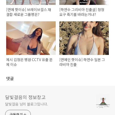
[연예 핫이슈] 브레이브걸스 재
[하연수 그리비아 진출글] 정정
결합 새로운 그룹명은?
요구 죽기를 바라는거냐?
제시 김정은 병원 CCTV 유출 문
[연예인 핫이슈] 하연수 일본 그
제 이슈
라비아 진출
댓글
달빛걸음의 정보창고
달빛걸음 님의 블로그입니다.
구독하기