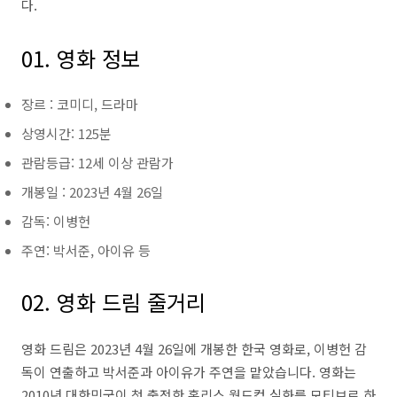
다.
01. 영화 정보
장르 : 코미디, 드라마
상영시간: 125분
관람등급: 12세 이상 관람가
개봉일 : 2023년 4월 26일
감독: 이병헌
주연: 박서준, 아이유 등
02. 영화 드림 줄거리
영화 드림은
2023
년
4
월
26
일에 개봉한 한국 영화로
,
이병헌 감
독이 연출하고 박서준과 아이유가 주연을 맡았습니다
.
영화는
2010
년 대한민국이 첫 출전한 홈리스 월드컵 실화를 모티브로 하