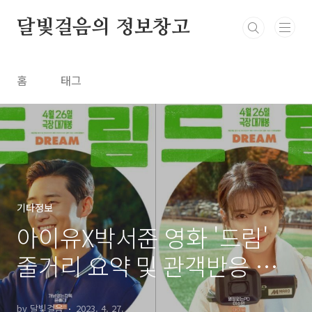
본문 바로가기
달빛걸음의 정보창고
홈
태그
기타정보
아이유X박서준 영화 '드림'
줄거리 요약 및 관객반응 무
대인사 일정
by 달빛걸음
2023. 4. 27.