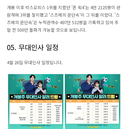
개봉 이후 박스오피스
1
위를 지켰던
'
존 윅
4'
는
4
만
2125
명이 관
람하며
3
위를 찿지했고
'
스즈메의 문단속
'
이 그 뒤를 이었다
. '
스
즈메의 문단속
'
은 누적관객수
497
만
532
명을 기록하고 있어 주
말 전
500
만 돌파가 가능할 것으로 보입니다.
05. 무대인사 일정
4월 26일 무대인사 일정입니다.